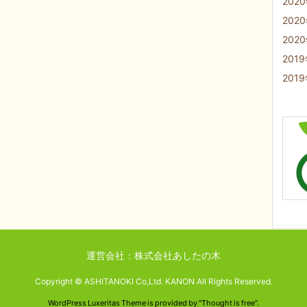
202
202
202
201
201
運営会社：株式会社あしたの木
Copyright ©
ASHITANOKI Co,Ltd. KANON
All Rights Reserved.
WordPress Luxeritas Theme is provided by "
Thought is free
".