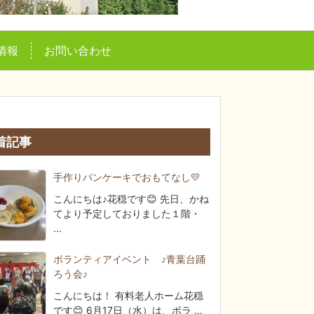
情報
お問い合わせ
着記事
手作りパンケーキでおもてなし💛
こんにちは♪花穏です😊 先日、かね
てより予定しておりました１階・
...
ボランティアイベント ♪青葉台踊
ろう会♪
こんにちは！ 有料老人ホーム花穏
です😊 6月17日（水）は、ボラ ...