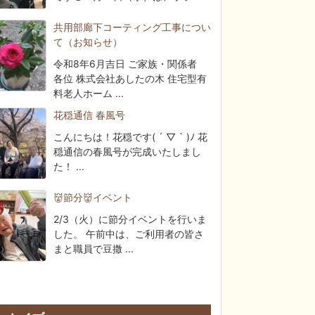
共用部廊下コーティング工事につい
て（お知らせ）
令和8年6月吉日 ご家族・関係者
各位 株式会社あしたの木 住宅型有
料老人ホーム ...
花穏通信 春風号
こんにちは！花穏です( ´ ▽ ` )ﾉ 花
穏通信の春風号が完成いたしまし
た！ ...
👹節分👹イベント
2/3（火）に節分イベントを行いま
した。 午前中は、ご利用者の皆さ
まと職員で豆撒 ...