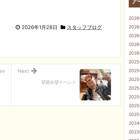
ア
202
2026年1月28日
スタッフブログ
202
202
202
202
202
ev
Next
202
202
👹節分👹イベント
202
202
202
202
202
202