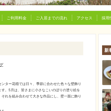
ご利用料金
ご入居までの流れ
アクセス
採用
新
グ
センター花穏では日々、季節に合わせた色々な壁飾り
ます。5月は、皆さまに小さなこいのぼりの塗り絵を
、それを組み合わせて大きな作品にし、壁一面に飾り
 ...