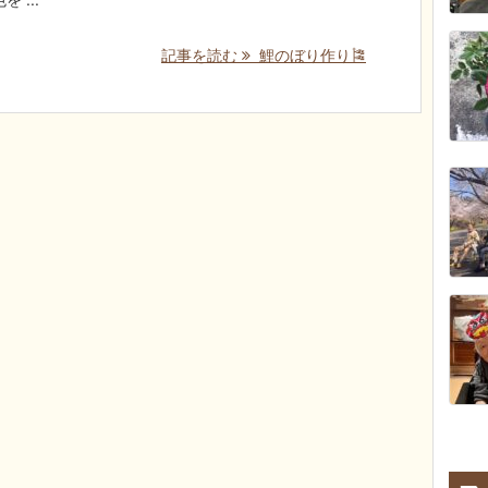
記事を読む
鯉のぼり作り🎏