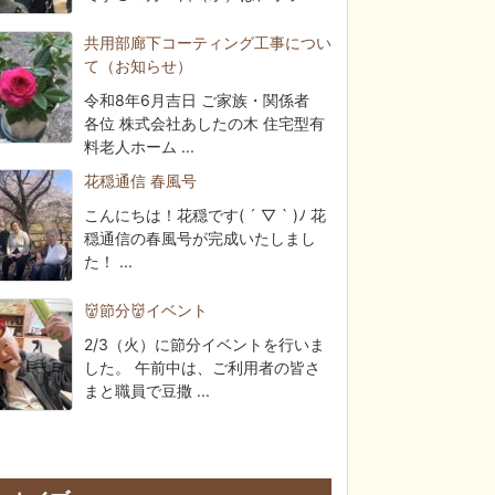
共用部廊下コーティング工事につい
て（お知らせ）
令和8年6月吉日 ご家族・関係者
各位 株式会社あしたの木 住宅型有
料老人ホーム ...
花穏通信 春風号
こんにちは！花穏です( ´ ▽ ` )ﾉ 花
穏通信の春風号が完成いたしまし
た！ ...
👹節分👹イベント
2/3（火）に節分イベントを行いま
した。 午前中は、ご利用者の皆さ
まと職員で豆撒 ...