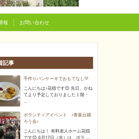
情報
お問い合わせ
着記事
手作りパンケーキでおもてなし💛
こんにちは♪花穏です😊 先日、かね
てより予定しておりました１階・
...
ボランティアイベント ♪青葉台踊
ろう会♪
こんにちは！ 有料老人ホーム花穏
です😊 6月17日（水）は、ボラ ...