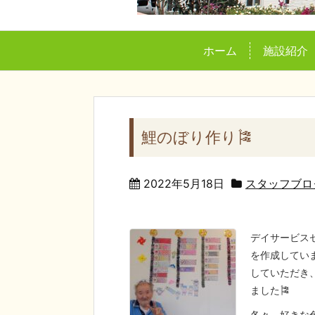
ホーム
施設紹介
鯉のぼり作り🎏
2022年5月18日
スタッフブロ
デイサービス
を作成してい
していただき
ました🎏
各々、好きな色を