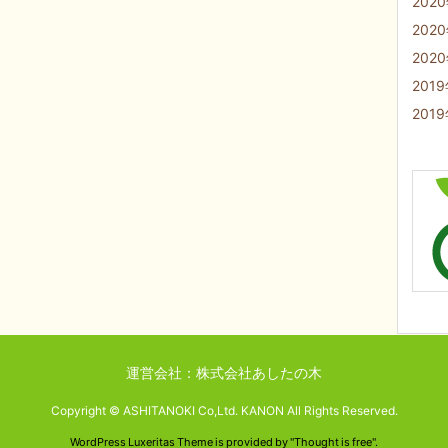
202
202
202
201
201
運営会社：株式会社あしたの木
Copyright ©
ASHITANOKI Co,Ltd. KANON
All Rights Reserved.
WordPress Luxeritas Theme is provided by "
Thought is free
".