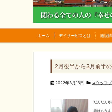
ホーム
デイサービスとは
施設情
2月後半から3月前半
2022年3月18日
スタッフブ
だんだん寒
春はもうす