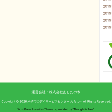
201
201
201
201
運営会社：株式会社あしたの木
Copyright ©
2026
米子市のデイサービスセンター わらしべ
All Rights Reserved.
WordPress Luxeritas Theme is provided by "
Thought is free
".