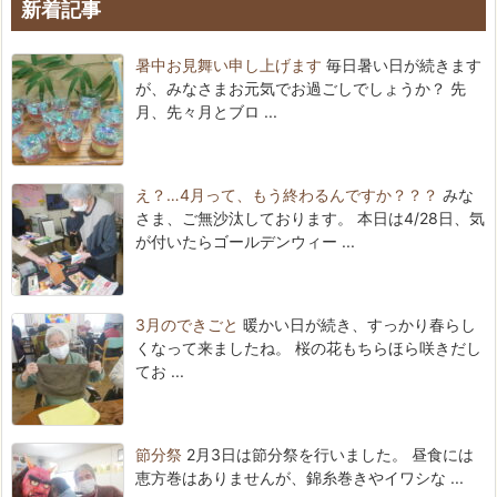
新着記事
暑中お見舞い申し上げます
毎日暑い日が続きます
が、みなさまお元気でお過ごしでしょうか？ 先
月、先々月とブロ ...
え？…4月って、もう終わるんですか？？？
みな
さま、ご無沙汰しております。 本日は4/28日、気
が付いたらゴールデンウィー ...
3月のできごと
暖かい日が続き、すっかり春らし
くなって来ましたね。 桜の花もちらほら咲きだし
てお ...
節分祭
2月3日は節分祭を行いました。 昼食には
恵方巻はありませんが、錦糸巻きやイワシな ...